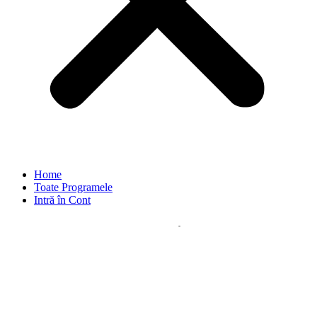
Home
Toate Programele
Intră în Cont
Program de Ameliorare a
Durerilor Toracale
15 zile de exerciții video specifice pentru durerile de la nivelul
toracelui.