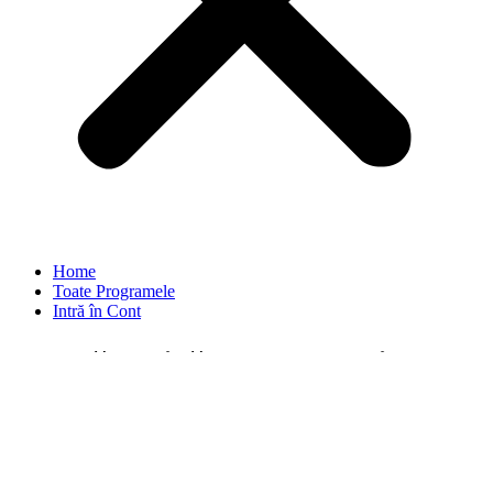
Home
Toate Programele
Intră în Cont
Ofertă Unică – Suport Video:
30 de Exerciții pentru o
Postură Corectă